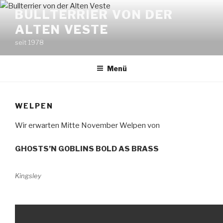
Zum
BULLTERRIER VON DER
Inhalt
ALTEN VESTE
springen
seit 1978
Menü
WELPEN
Wir erwarten Mitte November Welpen von
GHOSTS’N GOBLINS BOLD AS BRASS
Kingsley